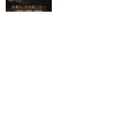
汇美舍时光机冷香仪（126*72*152cm）(售馨)
￥
268.00
∨