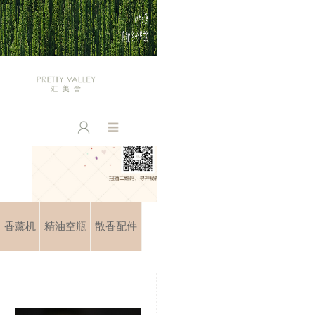
香薰机
精油空瓶
散香配件