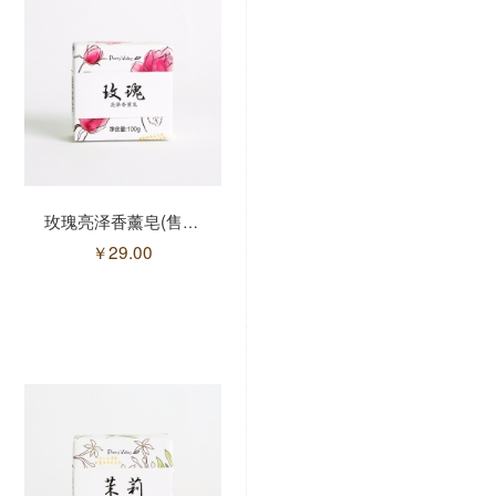
薰衣草舒缓香薰皂
玫瑰亮泽香薰皂(售馨)
￥
29.00
￥
29.00