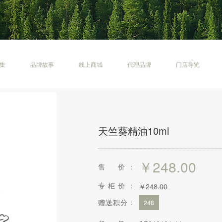
集
品牌故事
线上商城
代理品牌
门店导览
天竺葵精油10ml
￥
248.00
售 价：
专柜价：
￥
248.00
赠送积分：
248