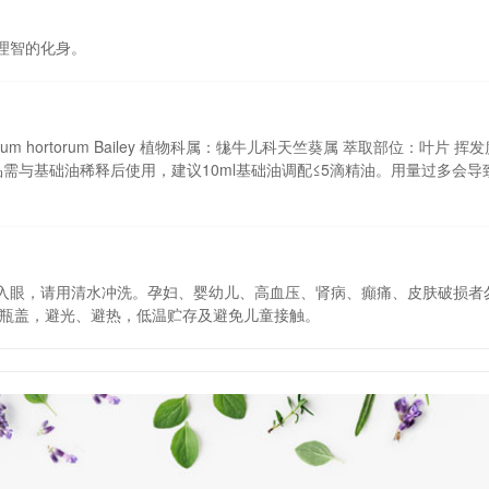
理智的化身。
onium hortorum Bailey 植物科属：牻牛儿科天竺葵属 萃取部位：叶片 挥
需与基础油稀释后使用，建议10ml基础油调配≤5滴精油。用量过多会导
入眼，请用清水冲洗。孕妇、婴幼儿、高血压、肾病、癲痛、皮肤破损者
闭瓶盖，避光、避热，低温贮存及避免儿童接触。