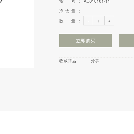
货 号：
AC010101-11
净含量：
数 量：
-
+
立即购买
收藏商品
分享