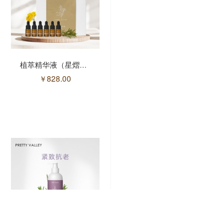
迷迭香花水/290ml
植萃精华液（星熠）/3ml*24(售馨)
￥
828.00
￥
238.00